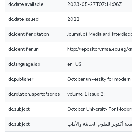
dc.date.available
2023-05-27T07:14:08Z
dc.date.issued
2022
dc.identifier.citation
Journal of Media and Interdiscipl
dc.identifier.uri
http://repository.msa.edu.eg/x
dc.language.iso
en_US
dc.publisher
October university for modern sc
dc.relation.ispartofseries
volume 1 issue 2;
dc.subject
October University For Modern S
dc.subject
جامعة أكتوبر للعلوم الحديثة والأداب