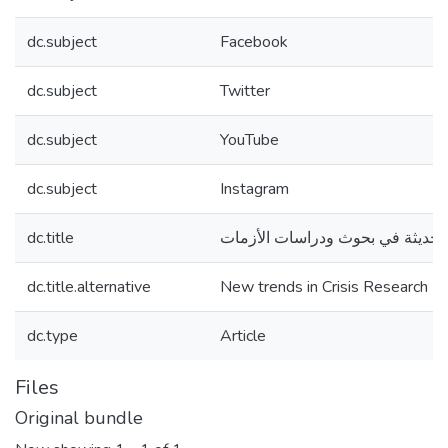
dc.subject
Facebook
dc.subject
Twitter
dc.subject
YouTube
dc.subject
Instagram
dc.title
الحديثة في بحوث ودراسات الأزمات
dc.title.alternative
New trends in Crisis Research
dc.type
Article
Files
Original bundle