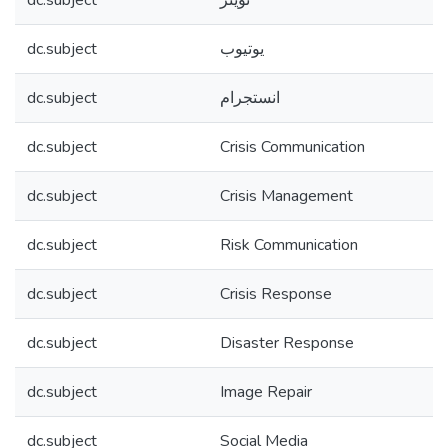
dc.subject
تويتر
dc.subject
يوتيوب
dc.subject
انستجرام
dc.subject
Crisis Communication
dc.subject
Crisis Management
dc.subject
Risk Communication
dc.subject
Crisis Response
dc.subject
Disaster Response
dc.subject
Image Repair
dc.subject
Social Media