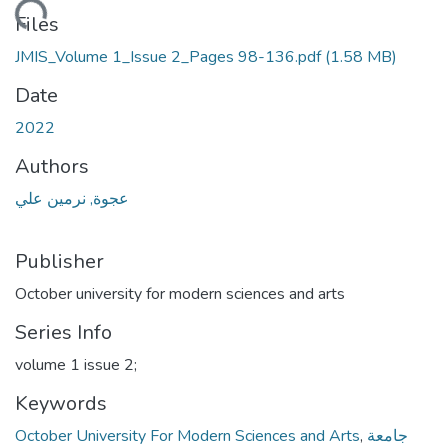
Loading...
Files
JMIS_Volume 1_Issue 2_Pages 98-136.pdf
(1.58 MB)
Date
2022
Authors
عجوة, نرمين علي
Publisher
October university for modern sciences and arts
Series Info
volume 1 issue 2;
Keywords
October University For Modern Sciences and Arts
,
جامعة