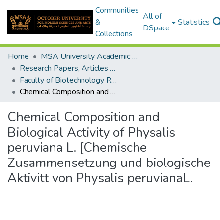
Communities
All of
&
Statistics
DSpace
Collections
Home
MSA University Academic Research
Research Papers, Articles and Books Chapters.
Faculty of Biotechnology Research Paper
Chemical Composition and Biological Activity of Physalis peruviana L. [Chemische Zusammensetzung und biologische Aktivitt von Physalis peruvianaL.
Chemical Composition and
Biological Activity of Physalis
peruviana L. [Chemische
Zusammensetzung und biologische
Aktivitt von Physalis peruvianaL.