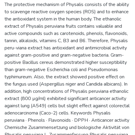
The protective mechanism of Physalis consists of the ability
to scavenge reactive oxygen species (ROS) and to enhance
the antioxidant system in the human body. The ethanolic
extract of Physalis peruviana fruits contains valuable and
active compounds such as carotenoids, phenols, flavonoids,
tannin, alkaloids, vitamins C, B3 and B6. Therefore, Physalis
peru-viana extract has antioxidant and antimicrobial activity
against gram-positive and gram-negative bacteria. Gram-
positive Bacillus cereus demonstrated higher susceptibility
than gram-negative Escherichia coli and Pseudomonas
typhimureum. Also, the extract showed positive effect on
the fungus used (Aspergillus niger and Candida albicans). In
addition, high concentrations of Physalis peruviana ethanolic
extract (800 µg/ml) exhibited significant anticancer activity
against lung (A549) cells but slight effect against colorectal
adenocarcinoma (Caco-2) cells. Keywords Physalis
peruviana · Phenols · Flavonoids · DPPH · Anticancer activity
Chemische Zusammensetzung und biologische Aktivität von
Physalis peruviana L. Zusammenfassung Physalis peruviana