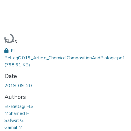
Loading...
Files
El-
Beltagi2019_Article_ChemicalCompositionAndBiologic.pdf
(798.61 KB)
Date
2019-09-20
Authors
El-Beltagi H.S.
Mohamed H.I.
Safwat G.
Gamal M.