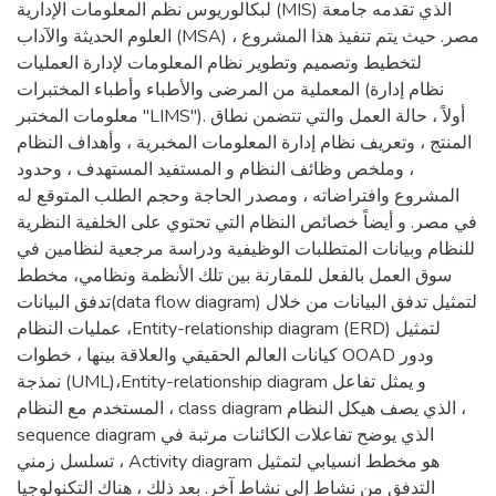
لبكالوريوس نظم المعلومات الإدارية (MIS) الذي تقدمه جامعة
العلوم الحديثة والآداب (MSA) ، مصر. حيث يتم تنفيذ هذا المشروع
لتخطيط وتصميم وتطوير نظام المعلومات لإدارة العمليات
المعملية من المرضى والأطباء وأطباء المختبرات (نظام إدارة
معلومات المختبر "LIMS"). أولاً ، حالة العمل والتي تتضمن نطاق
المنتج ، وتعريف نظام إدارة المعلومات المخبرية ، وأهداف النظام
، وملخص وظائف النظام و المستفيد المستهدف ، وحدود
المشروع وافتراضاته ، ومصدر الحاجة وحجم الطلب المتوقع له
في مصر. و أيضاً خصائص النظام التي تحتوي على الخلفية النظرية
للنظام وبيانات المتطلبات الوظيفية ودراسة مرجعية لنظامين في
سوق العمل بالفعل للمقارنة بين تلك الأنظمة ونظامي، مخطط
تدفق البيانات(data flow diagram) لتمثيل تدفق البيانات من خلال
عمليات النظام ،Entity-relationship diagram (ERD) لتمثيل
كيانات العالم الحقيقي والعلاقة بينها ، خطوات OOAD ودور
نمذجة (UML)،Entity-relationship diagram و يمثل تفاعل
المستخدم مع النظام ، class diagram الذي يصف هيكل النظام ،
sequence diagram الذي يوضح تفاعلات الكائنات مرتبة في
تسلسل زمني ، Activity diagram هو مخطط انسيابي لتمثيل
التدفق من نشاط إلى نشاط آخر. بعد ذلك ، هناك التكنولوجيا