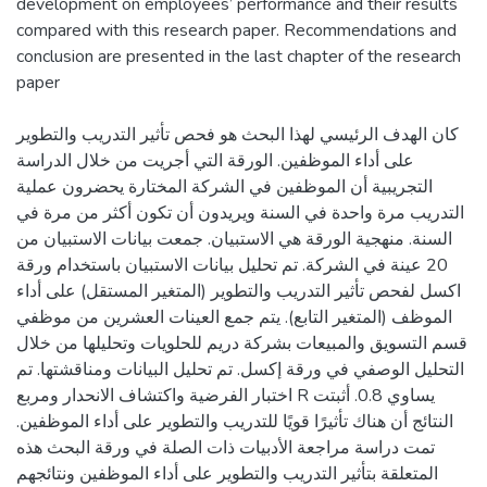
development on employees’ performance and their results
compared with this research paper. Recommendations and
conclusion are presented in the last chapter of the research
paper
كان الهدف الرئيسي لهذا البحث هو فحص تأثير التدريب والتطوير
على أداء الموظفين. الورقة التي أجريت من خلال الدراسة
التجريبية أن الموظفين في الشركة المختارة يحضرون عملية
التدريب مرة واحدة في السنة ويريدون أن تكون أكثر من مرة في
السنة. منهجية الورقة هي الاستبيان. جمعت بيانات الاستبيان من
20 عينة في الشركة. تم تحليل بيانات الاستبيان باستخدام ورقة
اكسل لفحص تأثير التدريب والتطوير (المتغير المستقل) على أداء
الموظف (المتغير التابع). يتم جمع العينات العشرين من موظفي
قسم التسويق والمبيعات بشركة دريم للحلويات وتحليلها من خلال
التحليل الوصفي في ورقة إكسل. تم تحليل البيانات ومناقشتها. تم
اختبار الفرضية واكتشاف الانحدار ومربع R يساوي 0.8. أثبتت
النتائج أن هناك تأثيرًا قويًا للتدريب والتطوير على أداء الموظفين.
تمت دراسة مراجعة الأدبيات ذات الصلة في ورقة البحث هذه
المتعلقة بتأثير التدريب والتطوير على أداء الموظفين ونتائجهم