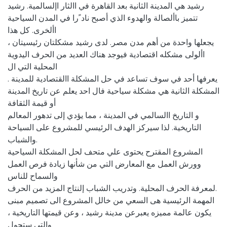
رشيد هي المدينة الثانية بعد القاهرة في االثار اإلسالمية. رشيد
تتميز باألصالة والهدوء الذي أصبح ناد ًرا في المدن السياحية
األخرى. كل هذا
يجعلها واحدة من أهم مدن مصر. لدى رشيد مشكلتان رئيسيتان ،
األولى مشكله اقتصادية فيوجد هناك العديد من الحرف اليدوية
المحلية التي ال
يعرفها أحد في سوف تساعد في حل المشكلة االقتصادية للمدينة .
المشكلة الثانية هي مشكلة سياحية فال احد يعلم عن تاريخ المدينة
أو قيمة الثقافة
و التاريخ االسالمي في المدينة ، مما يؤدي إلى تدهور المعالم
التاريخية. لذا سيركز الهدف الرئيسي للمشروع على السياحة
والشباب.
المشروع المقترح يحتوى علي متحف لحل المشكلة السياحية
وورش العمل مع المعارض التي من شأنها زيادة فرص العمل
والسماح للناس
لمعرفة الحرف المحلية. وتدريب الشباب إلنتاج المزيد من الحرف.
المهمة الرئيسية هى السعي من خالل المشروع الى تصميم مبنى
يكون عالمة مميزه يعبرعن مدينة رشيد ، وعن قيمتها التاريخية ،
والتي ستحول