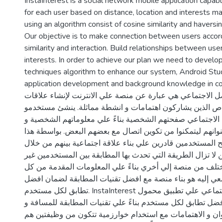
InstaInterest is a social network mobile application capab
for each user based on distance, location and interests m
using an algorithm consist of cosine similarity and haversi
Our objective is to make connection between users accord
similarity and interaction. Build relationships between us
interests. In order to achieve our plan we need to develo
techniques algorithm to enhance our system, Android Stud
application development and background knowledge in cod
 الاجتماعي هي عبارة عن منصة علي الانترنت لإنشاء علاقات
اص الذين يشاركون اهتمامات و انشطة مماثلة. ينشئ مستخدمو
الاجتماعي صفحتهم الشخصية بناءً علي معلوماتهم الشخصية و
نوانهم ليتمكنوا من تكوين اتصال مع بعضهم البعض. بواسطة هذا
ح المستخدمين قادرين علي بناء علاقة اجتماعية بينهم من خلال
ن لا تزال الطريقة التي تحدث بها المطابقة بين المستخدمين غير
 تختلف من منصة إلي أخري بناءً علي المعلومات المقدمة من كل
ي إليه هو بناء منصة مع افضل تقنيات المطابقة لضمان افضل
تطابق لكل مستخدم. InstaInterest هو شبكة تواصل اجتماعي علي تطبيق محمول
فضل تطابق لكل مستخدم بناءً علي تقنيات المطابقة للمسافة و
العنوان و الاهتمامات مع استخدام خوارزمية تتكون من وظيفتين هم cosine simil