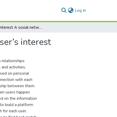
(current)
Log In
InstaInterest A social network platform based on user’s interest
er’s interest
g relationships
and activities.
based on personal
onnection with each
ionship between them
een users happen
sed on the information
to build a platform
 for each user.