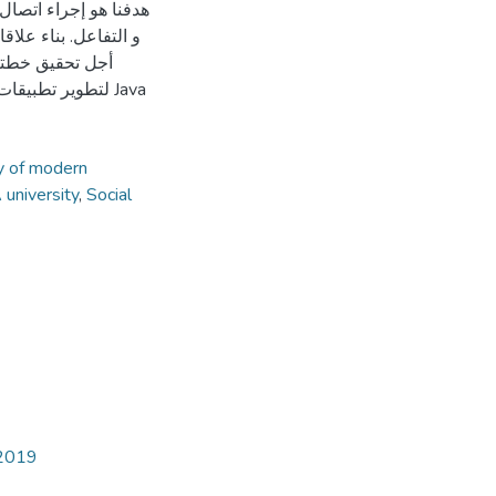
و التفاعل. بناء علا
أجل تحقيق خطتنا
وAndroid Studio لتطوير تطبيقات الهاتف المحمول و معرفة الترميز بإستخدام Java
ty of modern
university
,
Social
 2019