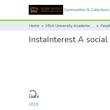
Communities & Collections
Home
MSA University Academic Graduation Projects
InstaInterest A socia
Loading...
Date
2019